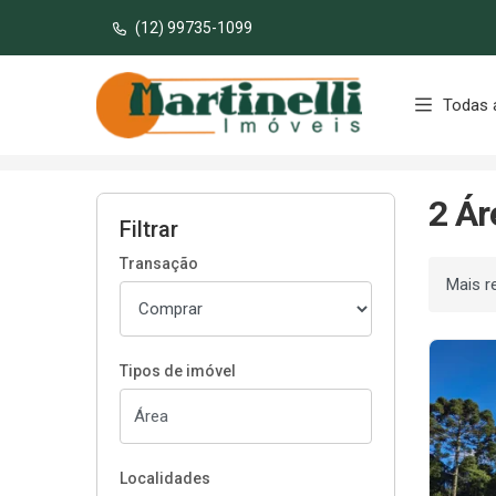
(12) 99735-1099
Página inicial
Todas 
Início
Áreas à venda
2 Ár
Filtrar
Transação
Ordenar
Tipos de imóvel
Localidades