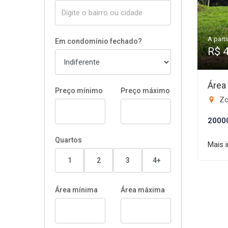
A parti
Em condomínio fechado?
R$ 
Área
Preço mínimo
Preço máximo
Zo
2000
Quartos
Mais 
1
2
3
4+
Área mínima
Área máxima