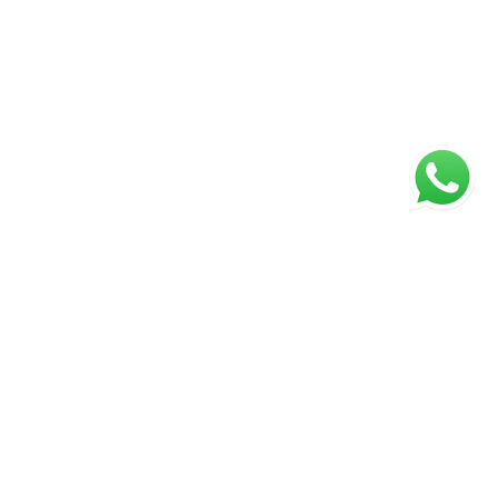
ágina inicial
RECI: 88332-F