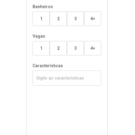
Banheiros
1
2
3
4+
Vagas
1
2
3
4+
Características