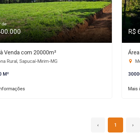
r de:
400.000
R$ 
 à Venda com 20000m²
Área
na Rural, Sapucaí-Mirim-MG
Me
0 M²
3000
informações
Mais 
‹
1
›