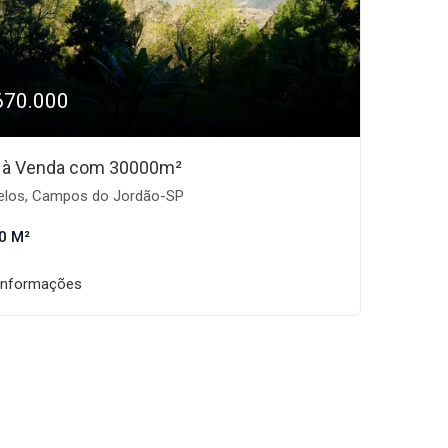
670.000
 à Venda com 30000m²
los, Campos do Jordão-SP
0 M²
informações