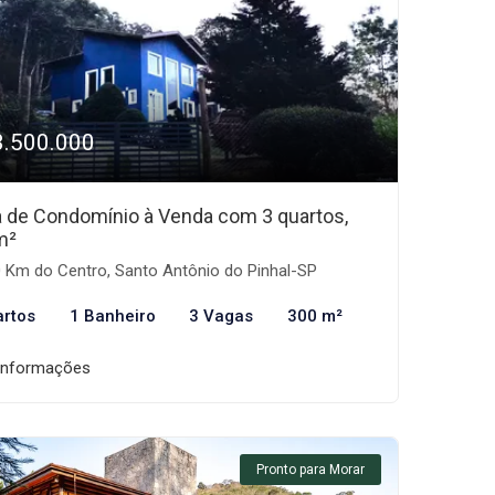
3.500.000
 de Condomínio à Venda com 3 quartos,
m²
 Km do Centro, Santo Antônio do Pinhal-SP
artos
1 Banheiro
3 Vagas
300 m²
informações
Pronto para Morar