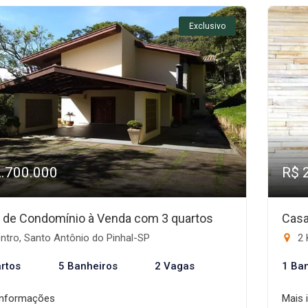
Exclusivo
2.700.000
R$ 
 de Condomínio à Venda com 3 quartos
Casa
ntro, Santo Antônio do Pinhal-SP
2 
rtos
5 Banheiros
2 Vagas
1 Ba
informações
Mais 