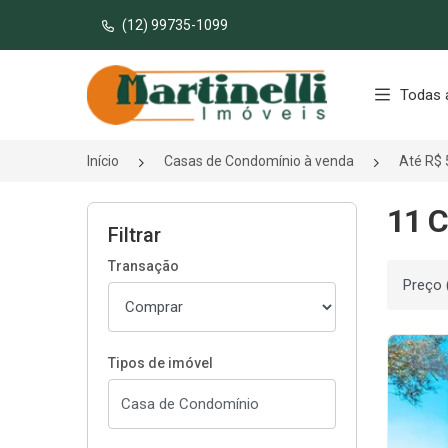
(12) 99735-1099
Página inicial
Todas 
Início
Casas de Condomínio à venda
Até R$ 
11 C
Filtrar
Transação
Ordenar
Tipos de imóvel