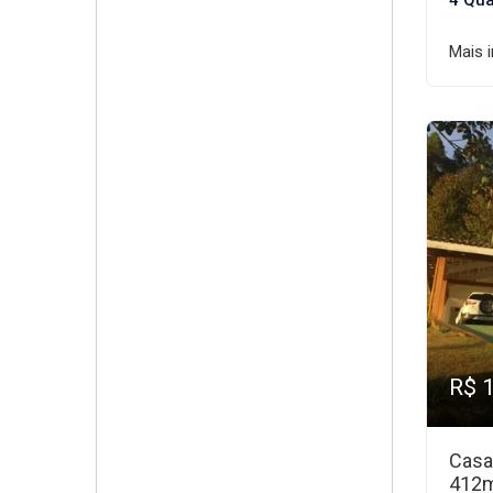
4 Qua
Mais 
R$ 
Casa
412