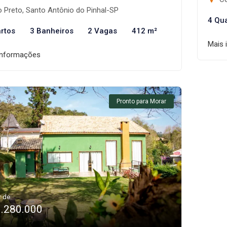
 Preto, Santo Antônio do Pinhal-SP
4 Qu
rtos
3 Banheiros
2 Vagas
412 m²
Mais 
informações
Pronto para Morar
r de:
1.280.000