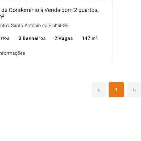
 de Condomínio à Venda com 2 quartos,
m²
ntro, Santo Antônio do Pinhal-SP
rtos
3 Banheiros
2 Vagas
147 m²
informações
‹
1
›