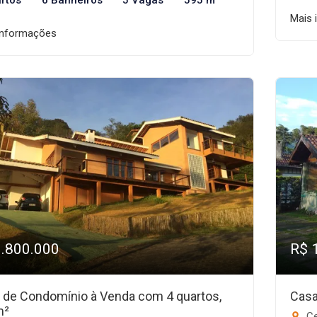
rtos
6 Banheiros
5 Vagas
595 m²
Mais 
informações
1.800.000
R$ 
 de Condomínio à Venda com 4 quartos,
Casa
m²
Ce