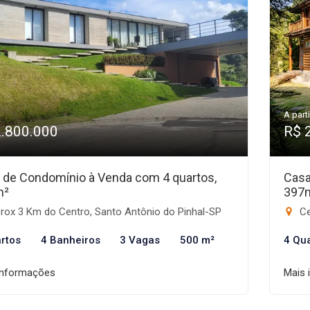
A parti
2.800.000
R$ 
 de Condomínio à Venda com 4 quartos,
Casa
m²
397
rox 3 Km do Centro, Santo Antônio do Pinhal-SP
Ce
rtos
4 Banheiros
3 Vagas
500 m²
4 Qu
informações
Mais 