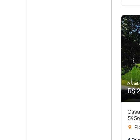
A parti
R$ 
Casa
595
Rio