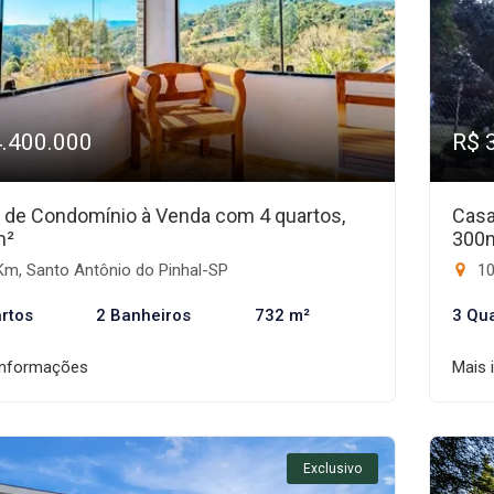
4.400.000
R$ 
 de Condomínio à Venda com 4 quartos,
Casa
m²
300
Km, Santo Antônio do Pinhal-SP
10
rtos
2 Banheiros
732 m²
3 Qu
informações
Mais 
Exclusivo