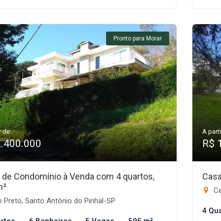
Pronto para Morar
r de:
A parti
2.400.000
R$ 
 de Condomínio à Venda com 4 quartos,
Casa
m²
Ce
 Preto, Santo Antônio do Pinhal-SP
4 Qu