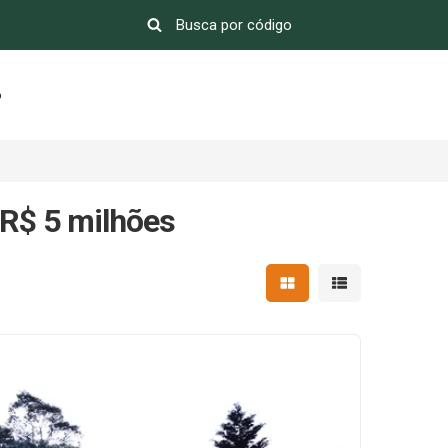
o
 R$ 5 milhões
Mostrar resultados em 
Mostrar resultad