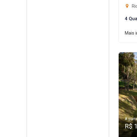
Rio
4 Qua
Mais 
A parti
R$ 