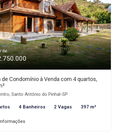
r de:
2.750.000
 de Condomínio à Venda com 4 quartos,
m²
ntro, Santo Antônio do Pinhal-SP
artos
4 Banheiros
2 Vagas
397 m²
informações