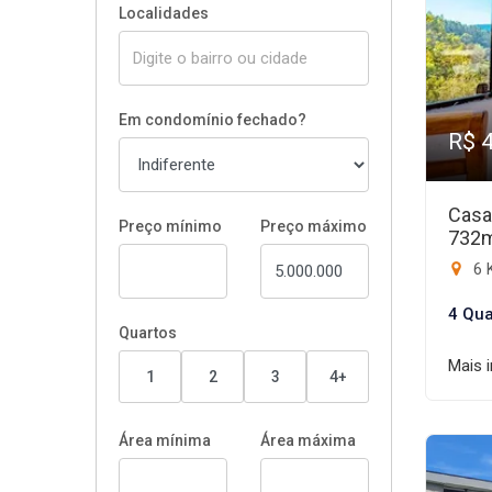
Localidades
Em condomínio fechado?
R$ 
Casa
Preço mínimo
Preço máximo
732
6 
4 Qua
Quartos
Mais 
1
2
3
4+
Área mínima
Área máxima