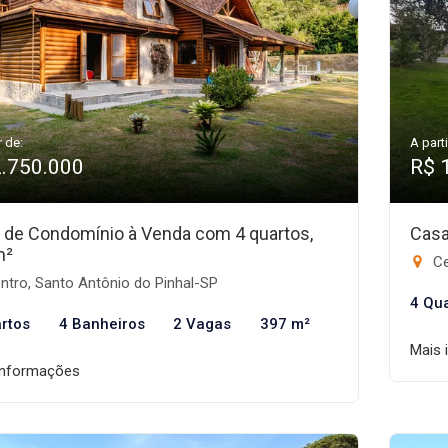
r de:
A parti
2.750.000
R$ 
 de Condomínio à Venda com 4 quartos,
Casa
m²
Ce
ntro, Santo Antônio do Pinhal-SP
4 Qu
rtos
4 Banheiros
2 Vagas
397 m²
Mais 
informações