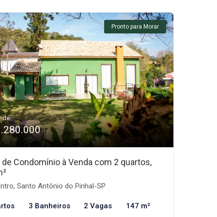
Pronto para Morar
r de:
1.280.000
 de Condomínio à Venda com 2 quartos,
m²
ntro, Santo Antônio do Pinhal-SP
rtos
3 Banheiros
2 Vagas
147 m²