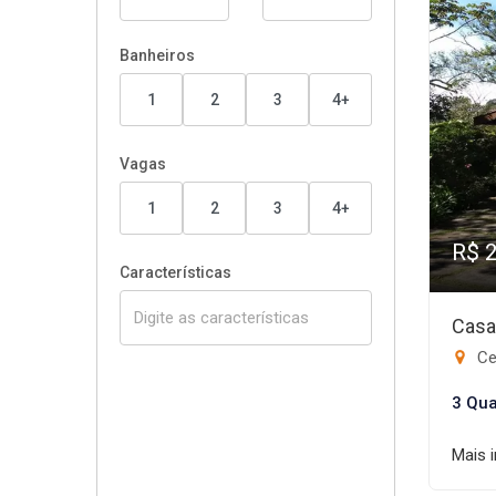
Banheiros
1
2
3
4+
Vagas
1
2
3
4+
R$ 
Características
Casa
Ce
3 Qua
Mais 