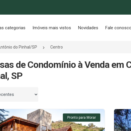
as categorias
Imóveis mais vistos
Novidades
Fale conosc
ntônio do Pinhal/SP
Centro
sas de Condomínio à Venda em C
al, SP
 por
Pronto para Morar