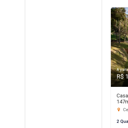
A parti
R$ 
Casa
147
Ce
2 Qua