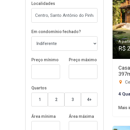
Localidades
Em condomínio fechado?
A parti
R$ 
Preço mínimo
Preço máximo
Casa
397
Ce
Quartos
4 Qua
1
2
3
4+
Mais 
Área mínima
Área máxima