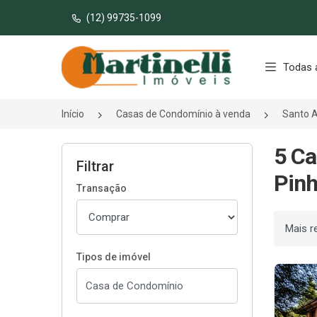
(12) 99735-1099
Página inicial
Todas 
Início
Casas de Condomínio à venda
Santo A
5 Ca
Filtrar
Pinh
Transação
Ordenar
Tipos de imóvel