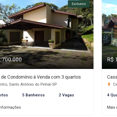
Exclusivo
2.700.000
R$ 
 de Condomínio à Venda com 3 quartos
Casa
ntro, Santo Antônio do Pinhal-SP
Ce
rtos
5 Banheiros
2 Vagas
4 Qu
informações
Mais 