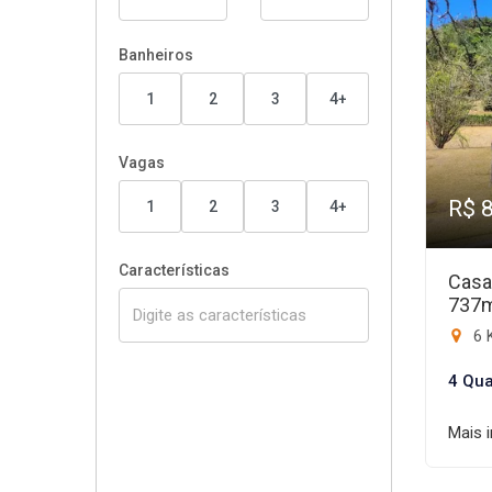
Banheiros
1
2
3
4+
Vagas
R$ 
1
2
3
4+
Características
Casa
737
6 
4 Qua
Mais 