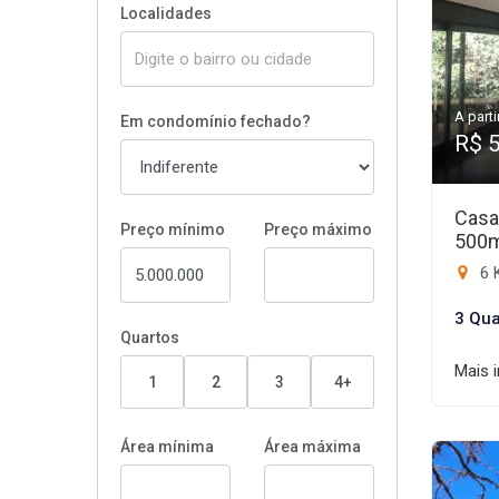
Localidades
A parti
Em condomínio fechado?
R$ 
Casa
Preço mínimo
Preço máximo
500
6 
3 Qua
Quartos
Mais 
1
2
3
4+
Área mínima
Área máxima