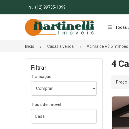
(12) 99735-1099
Página inicial
Todas 
Início
Casas à venda
Acima de R$ 5 milhões
4 Ca
Filtrar
Transação
Ordenar
Tipos de imóvel