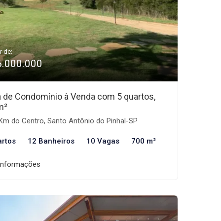
r de:
6.000.000
 de Condomínio à Venda com 5 quartos,
m²
Km do Centro, Santo Antônio do Pinhal-SP
artos
12 Banheiros
10 Vagas
700 m²
informações