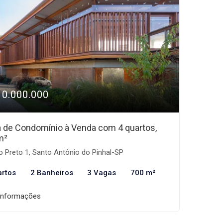
10.000.000
 de Condomínio à Venda com 4 quartos,
m²
o Preto 1, Santo Antônio do Pinhal-SP
artos
2 Banheiros
3 Vagas
700 m²
informações