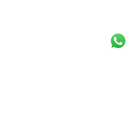
ágina inicial
RECI: 88332-F