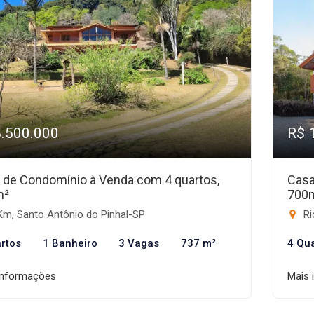
8.500.000
R$ 
 de Condomínio à Venda com 4 quartos,
Casa
m²
700
Km, Santo Antônio do Pinhal-SP
Ri
rtos
1 Banheiro
3 Vagas
737 m²
4 Qu
informações
Mais 