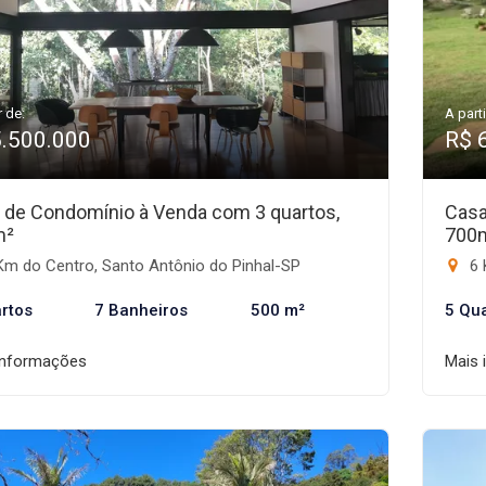
r de:
A parti
5.500.000
R$ 
 de Condomínio à Venda com 3 quartos,
Casa
m²
700
Km do Centro, Santo Antônio do Pinhal-SP
6 
rtos
7 Banheiros
500 m²
5 Qu
informações
Mais 