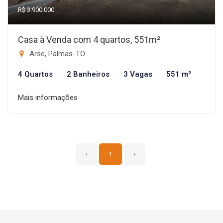
R$ 3.900.000
Casa à Venda com 4 quartos, 551m²
Arse, Palmas-TO
4 Quartos
2 Banheiros
3 Vagas
551 m²
Mais informações
‹
1
›