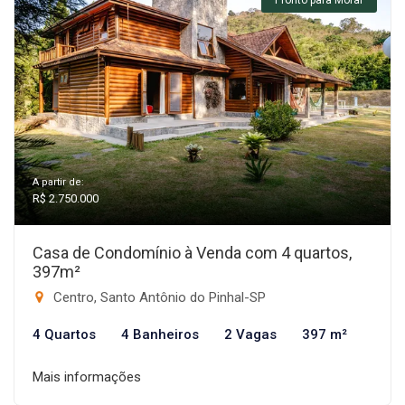
Pronto para Morar
A partir de:
R$ 2.750.000
Casa de Condomínio à Venda com 4 quartos,
397m²
Centro, Santo Antônio do Pinhal-SP
4 Quartos
4 Banheiros
2 Vagas
397 m²
Mais informações