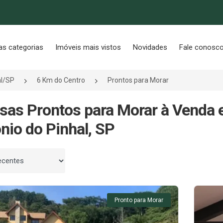
as categorias
Imóveis mais vistos
Novidades
Fale conosc
al/SP
6 Km do Centro
Prontos para Morar
sas Prontos para Morar à Venda 
nio do Pinhal, SP
 por
Pronto para Morar