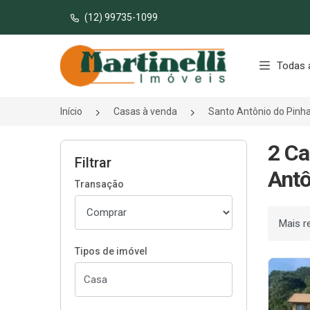
(12) 99735-1099
Página inicial
Todas 
Início
Casas à venda
Santo Antônio do Pinh
2 Ca
Filtrar
Antô
Transação
Ordenar
Tipos de imóvel