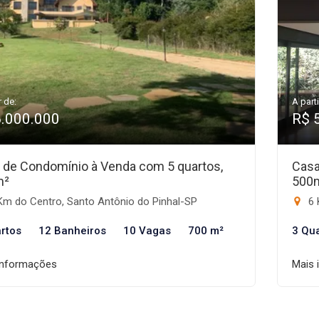
r de:
A parti
6.000.000
R$ 
 de Condomínio à Venda com 5 quartos,
Casa
m²
500
Km do Centro, Santo Antônio do Pinhal-SP
6 
rtos
12 Banheiros
10 Vagas
700 m²
3 Qu
informações
Mais 