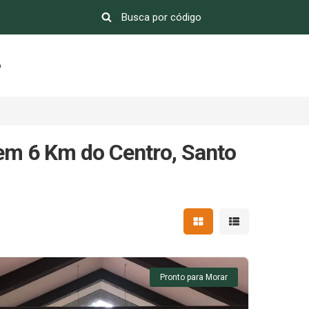
o
em 6 Km do Centro, Santo
Mostrar resultados em 
Mostrar resultad
Pronto para Morar