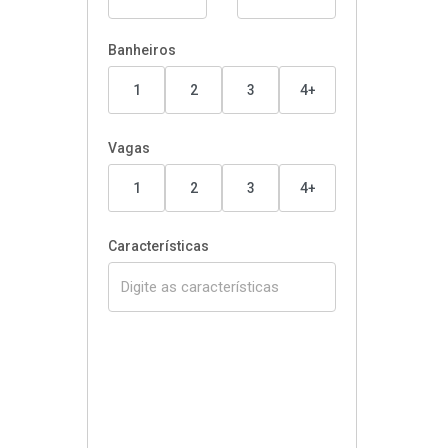
Banheiros
1
2
3
4+
Vagas
1
2
3
4+
Características