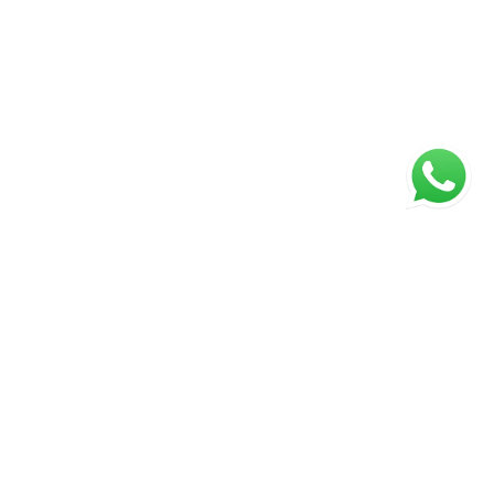
ágina inicial
RECI: 88332-F