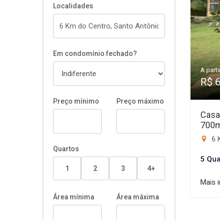
Localidades
Em condomínio fechado?
A parti
R$ 
Preço mínimo
Preço máximo
Casa
700
6 
Quartos
5 Qua
1
2
3
4+
Mais 
Área mínima
Área máxima