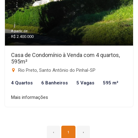
A partir de:
R$ 2.400.000
Casa de Condomínio à Venda com 4 quartos,
595m²
Rio Preto, Santo Antônio do Pinhal-SP
4 Quartos
6 Banheiros
5 Vagas
595 m²
Mais informações
‹
1
›