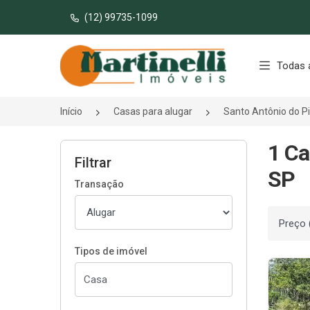
(12) 99735-1099
Página inicial
Todas 
Início
Casas para alugar
Santo Antônio do P
1 Ca
Filtrar
SP
Transação
Ordenar
Tipos de imóvel