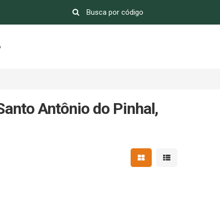
o
Santo Antônio do Pinhal,
Mostrar resultados em 
Mostrar resultad