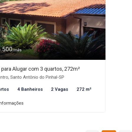
5.500
/mês
 para Alugar com 3 quartos, 272m²
ntro, Santo Antônio do Pinhal-SP
rtos
4 Banheiros
2 Vagas
272 m²
informações