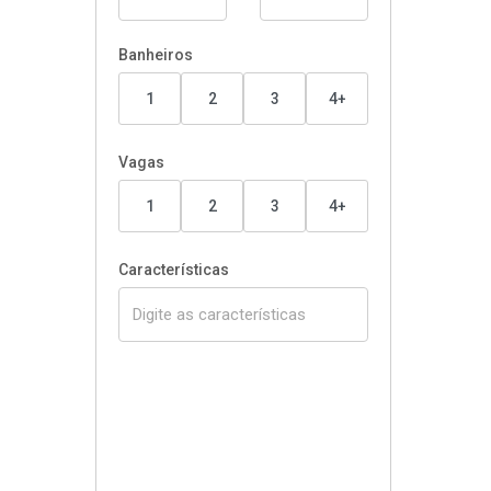
Banheiros
1
2
3
4+
Vagas
1
2
3
4+
Características