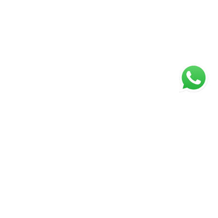
ágina inicial
RECI: 88332-F