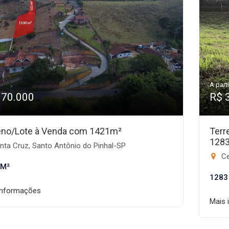
A parti
370.000
R$ 
eno/Lote à Venda com 1421m²
Terr
128
nta Cruz, Santo Antônio do Pinhal-SP
Ce
 M²
1283
informações
Mais 