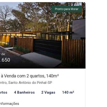
Pronto para Morar
r de:
1.650
 à Venda com 2 quartos, 140m²
ntro, Santo Antônio do Pinhal-SP
rtos
4 Banheiros
2 Vagas
140 m²
informações