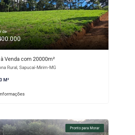
r de:
400.000
 à Venda com 20000m²
na Rural, Sapucaí-Mirim-MG
0 M²
informações
Pronto para Morar