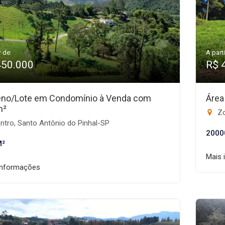
r de:
A parti
450.000
R$ 
eno/Lote em Condomínio à Venda com
Área
m²
Zo
ntro, Santo Antônio do Pinhal-SP
2000
M²
Mais 
informações