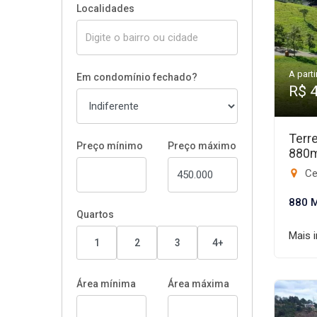
Localidades
A parti
Em condomínio fechado?
R$ 
Terr
Preço mínimo
Preço máximo
880
Ce
880 
Quartos
Mais 
1
2
3
4+
Área mínima
Área máxima