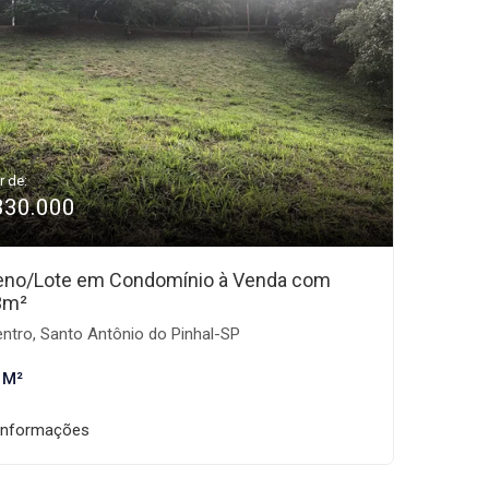
r de:
330.000
eno/Lote em Condomínio à Venda com
3m²
ntro, Santo Antônio do Pinhal-SP
 M²
informações