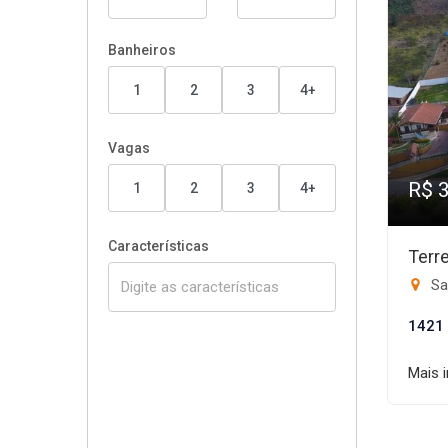
Banheiros
1
2
3
4+
Vagas
R$ 
1
2
3
4+
Características
Terr
Sa
1421
Mais 