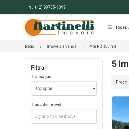
(12) 99735-1099
Página inicial
Todas 
Início
Imóveis à venda
Até R$ 450 mil
5 Im
Filtrar
Transação
Ordenar
Tipos de imóvel