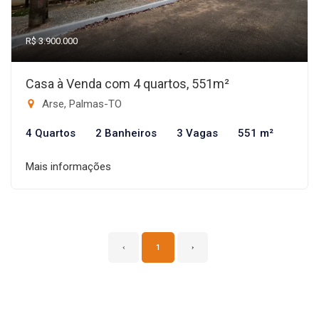
R$ 3.900.000
Casa à Venda com 4 quartos, 551m²
Arse, Palmas-TO
4 Quartos
2 Banheiros
3 Vagas
551 m²
Mais informações
‹
1
›