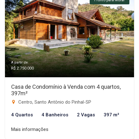
Pronto para Morar
A partir de:
R$ 2.750.000
Casa de Condomínio à Venda com 4 quartos,
397m²
Centro, Santo Antônio do Pinhal-SP
4 Quartos
4 Banheiros
2 Vagas
397 m²
Mais informações