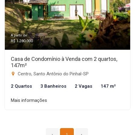
A partir de:
R$ 1.280.000
Casa de Condomínio à Venda com 2 quartos,
147m²
Centro, Santo Antônio do Pinhal-SP
2 Quartos
3 Banheiros
2 Vagas
147 m²
Mais informações
‹
1
›