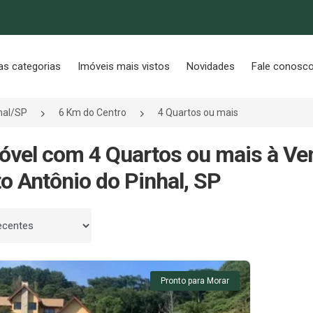
as categorias
Imóveis mais vistos
Novidades
Fale conosc
hal/SP
6 Km do Centro
4 Quartos ou mais
óvel com 4 Quartos ou mais à Ve
o Antônio do Pinhal, SP
 por
Pronto para Morar