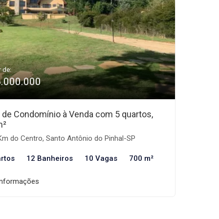
r de:
6.000.000
 de Condomínio à Venda com 5 quartos,
m²
Km do Centro, Santo Antônio do Pinhal-SP
rtos
12 Banheiros
10 Vagas
700 m²
informações