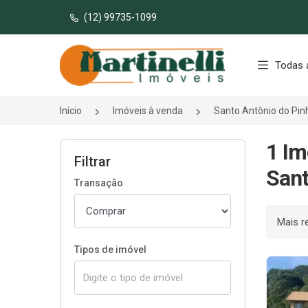
(12) 99735-1099
Página inicial
Todas 
Início
Imóveis à venda
Santo Antônio do Pin
1 Im
Filtrar
Sant
Transação
Ordenar
Tipos de imóvel