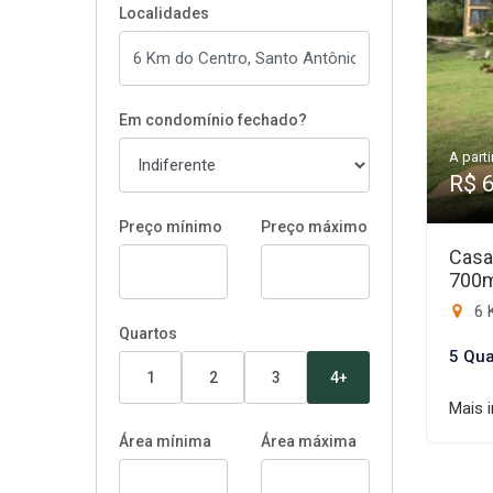
Localidades
Em condomínio fechado?
A parti
R$ 
Preço mínimo
Preço máximo
Casa
700
6 
Quartos
5 Qua
1
2
3
4+
Mais 
Área mínima
Área máxima