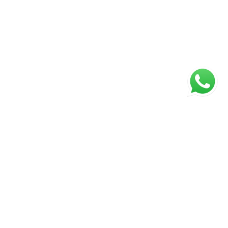
ágina inicial
RECI: 88332-F