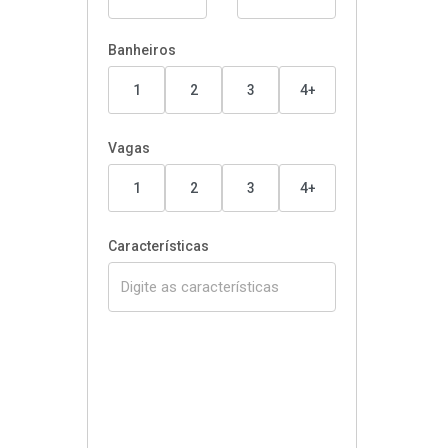
Banheiros
1
2
3
4+
Vagas
1
2
3
4+
Características