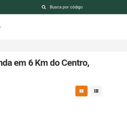
o
nda em 6 Km do Centro,
Mostrar resultados em 
Mostrar resultad