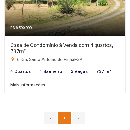
R$ 8.500.000
Casa de Condomínio à Venda com 4 quartos,
737m²
6 Km, Santo Antônio do Pinhal-SP
4 Quartos
1 Banheiro
3 Vagas
737 m²
Mais informações
‹
1
›