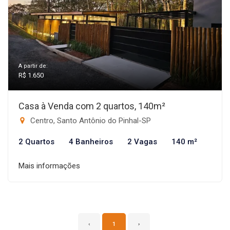
A partir de:
R$ 1.650
Casa à Venda com 2 quartos, 140m²
Centro, Santo Antônio do Pinhal-SP
2 Quartos
4 Banheiros
2 Vagas
140 m²
Mais informações
‹
1
›