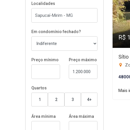
Localidades
Em condomínio fechado?
R$ 
Síti
Preço mínimo
Preço máximo
Zo
4800
Quartos
Mais 
1
2
3
4+
Área mínima
Área máxima