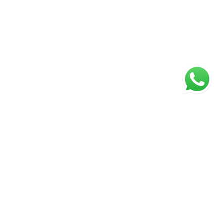
ágina inicial
RECI: 88332-F