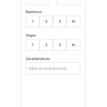
Banheiros
1
2
3
4+
Vagas
1
2
3
4+
Características