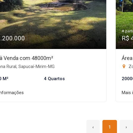
A parti
1.200.000
R$ 
o à Venda com 48000m²
Área
na Rural, Sapucaí-Mirim-MG
Zo
0 M²
4 Quartos
2000
informações
Mais 
‹
1
›