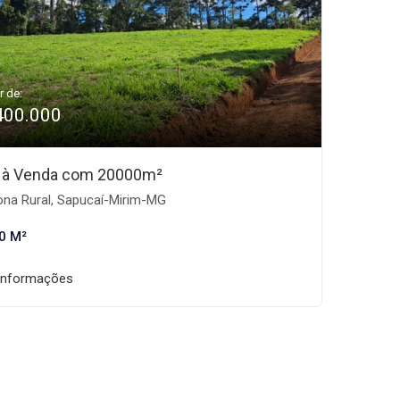
r de:
400.000
 à Venda com 20000m²
na Rural, Sapucaí-Mirim-MG
0 M²
informações