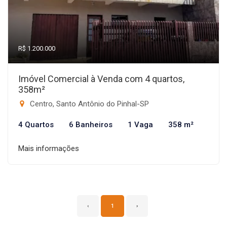
R$ 1.200.000
Imóvel Comercial à Venda com 4 quartos,
358m²
Centro, Santo Antônio do Pinhal-SP
4 Quartos
6 Banheiros
1 Vaga
358 m²
Mais informações
‹
1
›