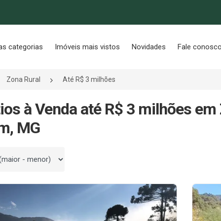
as categorias
Imóveis mais vistos
Novidades
Fale conosc
Zona Rural
Até R$ 3 milhões
tios à Venda até R$ 3 milhões em
im, MG
 por