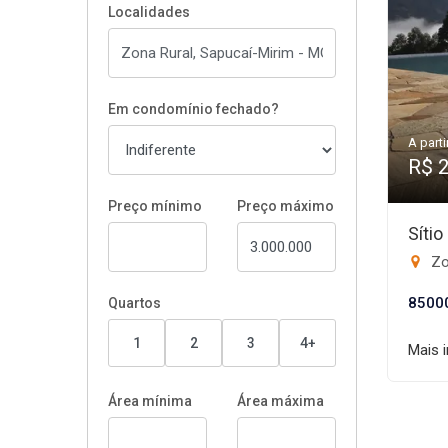
Localidades
Em condomínio fechado?
A parti
R$ 
Preço mínimo
Preço máximo
Síti
Zo
8500
Quartos
1
2
3
4+
Mais 
Área mínima
Área máxima