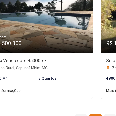
r de:
2.500.000
R$ 
o à Venda com 85000m²
Síti
na Rural, Sapucaí-Mirim-MG
Zo
0 M²
3 Quartos
4800
informações
Mais 