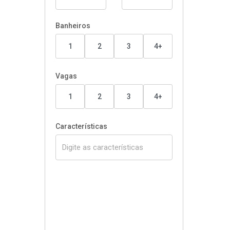
Banheiros
1
2
3
4+
Vagas
1
2
3
4+
Características