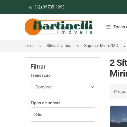
(12) 99735-1099
Página inicial
Todas 
Início
Sítios à venda
Sapucaí-Mirim/MG
2 Sí
Filtrar
Mir
Transação
Ordenar
Tipos de imóvel