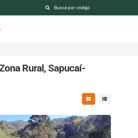
o
 Zona Rural, Sapucaí-
Mostrar resultados em 
Mostrar resultad