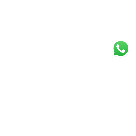
ágina inicial
RECI: 88332-F