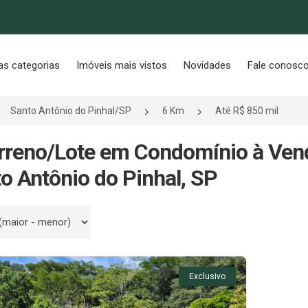
as categorias
Imóveis mais vistos
Novidades
Fale conosc
Santo Antônio do Pinhal/SP
6 Km
Até R$ 850 mil
rreno/Lote em Condomínio à Vend
o Antônio do Pinhal, SP
 por
Exclusivo