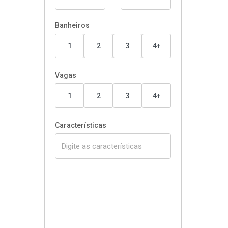
Banheiros
1
2
3
4+
Vagas
1
2
3
4+
Características