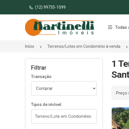
(12) 99735-1099
Página inicial
Todas 
Início
Terrenos/Lotes em Condomínio à venda
1 Te
Filtrar
Sant
Transação
Ordenar
Tipos de imóvel