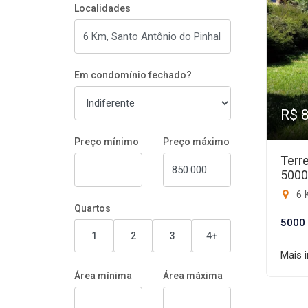
Localidades
Em condomínio fechado?
R$ 
Preço mínimo
Preço máximo
Terr
500
6 
Quartos
5000
1
2
3
4+
Mais 
Área mínima
Área máxima