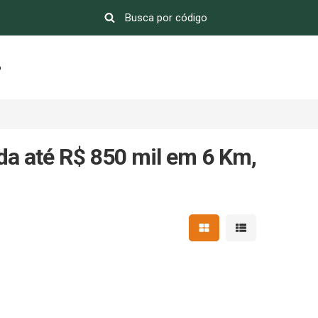
o
a até R$ 850 mil em 6 Km,
Mostrar resultados em 
Mostrar resultad