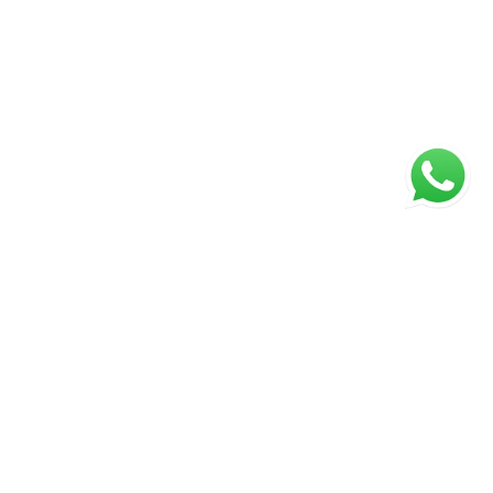
ágina inicial
RECI: 88332-F