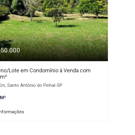
850.000
eno/Lote em Condomínio à Venda com
0m²
Km, Santo Antônio do Pinhal-SP
 M²
informações