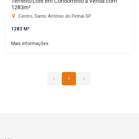
Terreno/Lote em Condomínio à Venda com
1283m²
Centro, Santo Antônio do Pinhal-SP
1283 M²
Mais informações
‹
1
›