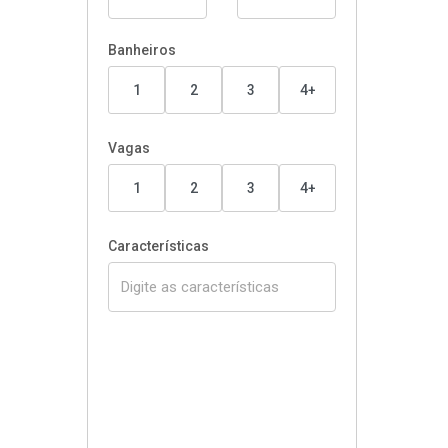
Banheiros
1
2
3
4+
Vagas
1
2
3
4+
Características