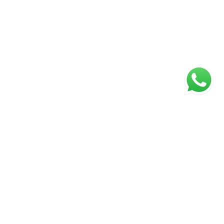
ágina inicial
RECI: 88332-F