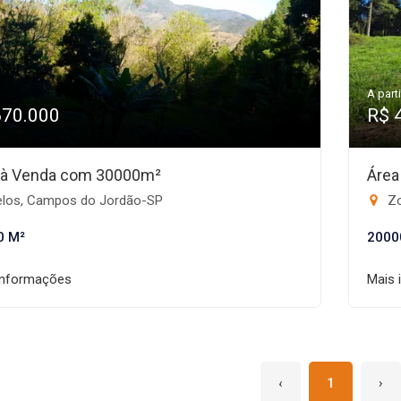
A parti
670.000
R$ 
 à Venda com 30000m²
Área
los, Campos do Jordão-SP
Zo
0 M²
2000
informações
Mais 
‹
1
›