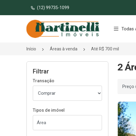
(12) 99735-1099
Página inicial
Todas 
Início
Áreas à venda
Até R$ 700 mil
2 Ár
Filtrar
Transação
Ordenar
Tipos de imóvel