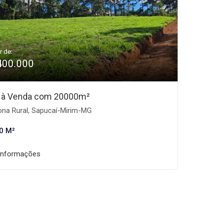
r de:
400.000
 à Venda com 20000m²
na Rural, Sapucaí-Mirim-MG
0 M²
informações