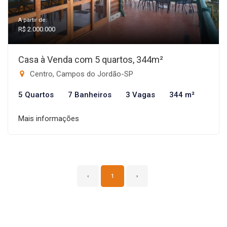
A partir de:
R$ 2.000.000
Casa à Venda com 5 quartos, 344m²
Centro, Campos do Jordão-SP
5 Quartos
7 Banheiros
3 Vagas
344 m²
Mais informações
‹
1
›