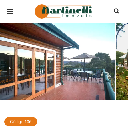
Página inicial
<
>
Código 106