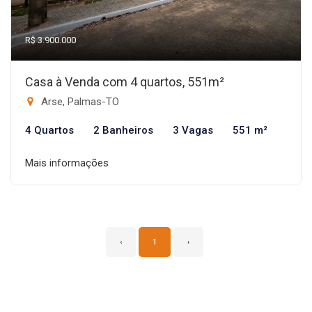
R$ 3.900.000
Casa à Venda com 4 quartos, 551m²
Arse, Palmas-TO
4 Quartos
2 Banheiros
3 Vagas
551 m²
Mais informações
‹
1
›