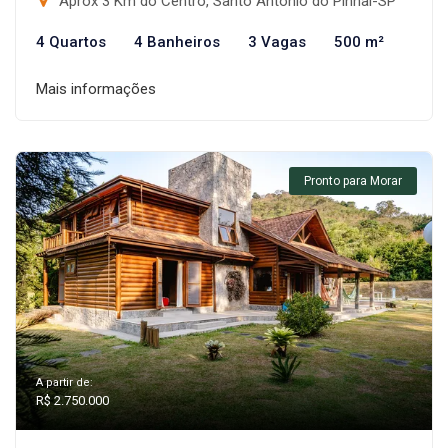
Aprox 3 Km do Centro, Santo Antônio do Pinhal-SP
4 Quartos
4 Banheiros
3 Vagas
500 m²
Mais informações
Pronto para Morar
A partir de:
R$ 2.750.000