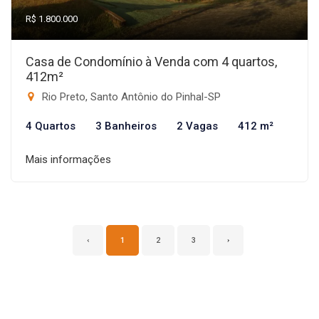
R$ 1.800.000
Casa de Condomínio à Venda com 4 quartos,
412m²
Rio Preto, Santo Antônio do Pinhal-SP
4 Quartos
3 Banheiros
2 Vagas
412 m²
Mais informações
‹
1
2
3
›