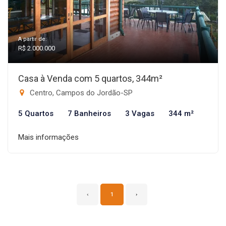
A partir de:
R$ 2.000.000
Casa à Venda com 5 quartos, 344m²
Centro, Campos do Jordão-SP
5 Quartos
7 Banheiros
3 Vagas
344 m²
Mais informações
‹
1
›